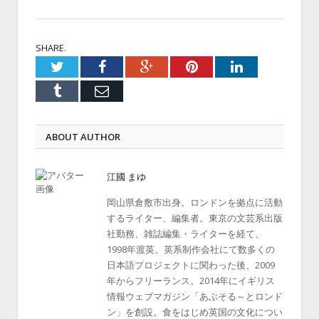
SHARE.
Twitter
Facebook
Google+
Pinterest
LinkedIn
Tumblr
Email
ABOUT AUTHOR
江國 まゆ
岡山県倉敷市出身。ロンドンを拠点に活動
するライター、編集者。東京の文芸系出版
社勤務、雑誌編集・ライターを経て、
1998年渡英。英系制作会社にて数多くの
日本語プロジェクトに関わった後、2009
年からフリーランス。2014年にイギリス
情報ウェブマガジン「あぶそる～とロンド
ン」を創設。食をはじめ英国の文化につい