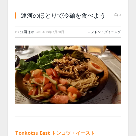
運河のほとりで冷麺を食べよう
0
BY
江國 まゆ
ON
2018年7月20日
ロンドン・ダイニング
Tonkotsu East
トンコツ・イースト