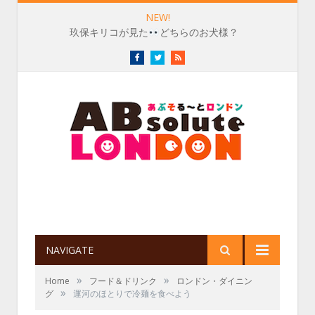
NEW!
玖保キリコが見た
どちらのお犬様？
Facebook
Twitter
RSS
NAVIGATE
»
»
Home
フード＆ドリンク
ロンドン・ダイニン
»
グ
運河のほとりで冷麺を食べよう