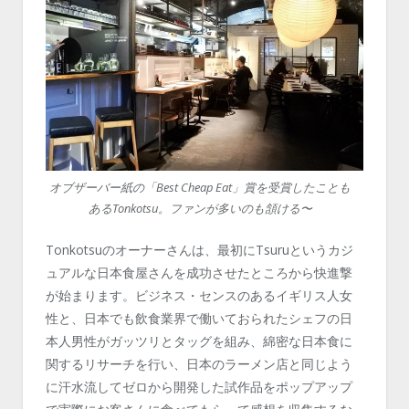
オブザーバー紙の「Best Cheap Eat」賞を受賞したことも
あるTonkotsu。ファンが多いのも頷ける〜
Tonkotsuのオーナーさんは、最初にTsuruというカジ
ュアルな日本食屋さんを成功させたところから快進撃
が始まります。ビジネス・センスのあるイギリス人女
性と、日本でも飲食業界で働いておられたシェフの日
本人男性がガッツリとタッグを組み、綿密な日本食に
関するリサーチを行い、日本のラーメン店と同じよう
に汗水流してゼロから開発した試作品をポップアップ