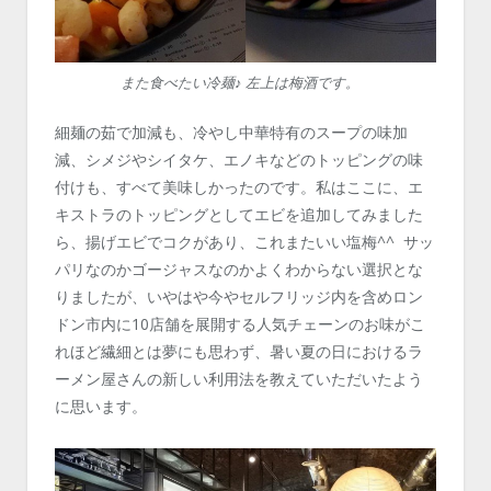
また食べたい冷麺♪ 左上は梅酒です。
細麺の茹で加減も、冷やし中華特有のスープの味加
減、シメジやシイタケ、エノキなどのトッピングの味
付けも、すべて美味しかったのです。私はここに、エ
キストラのトッピングとしてエビを追加してみました
ら、揚げエビでコクがあり、これまたいい塩梅^^ サッ
パリなのかゴージャスなのかよくわからない選択とな
りましたが、いやはや今やセルフリッジ内を含めロン
ドン市内に10店舗を展開する人気チェーンのお味がこ
れほど繊細とは夢にも思わず、暑い夏の日におけるラ
ーメン屋さんの新しい利用法を教えていただいたよう
に思います。