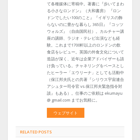
て各種媒体に寄稿中。著書に『歩いてまわ
る小さなロンドン』（大和書房） 『ロン
ドンでしたい100のこと』『イギリスの飾
らないのに豊かな暮らし 365日』『コッツ
ウォルズ』（自由国民社）。カルチャー講
座の講師、ラジオ・テレビ出演なども経
験。これまで1700軒以上のロンドンの飲
食店をレビュー。英国の外食文化について
造詣が深く、近年は企業アドバイザーも請
け負っている。チャネリングをベースとし
たヒーラー「エウリーナ」としても活動中
（保江邦夫氏との共著『シリウス宇宙連合
アシュター司令官 vs.保江邦夫緊急指令対
談』もある）。仕事のご依頼は ekumayu
@ gmail.com までお気軽に。
ウェブサイト
RELATED POSTS