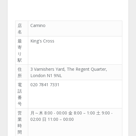
店
Camino
名
最
King's Cross
寄
り
駅
住
3 Varnishers Yard, The Regent Quarter,
所
London N1 9NL
電
020 7841 7331
話
番
号
営
月～木 8:00 - 00:00 金 8:00 – 1:00 土 9:00 -
業
02:00 日 11:00 – 00:00
時
間