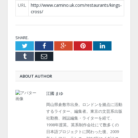
URL
http://www.camino.uk.com/restaurants/kings-
cross/
SHARE.
Twitter
Facebook
Google+
Pinterest
LinkedIn
Tumblr
Email
ABOUT AUTHOR
江國 まゆ
岡山県倉敷市出身。ロンドンを拠点に活動
するライター、編集者。東京の文芸系出版
社勤務、雑誌編集・ライターを経て、
1998年渡英。英系制作会社にて数多くの
日本語プロジェクトに関わった後、2009