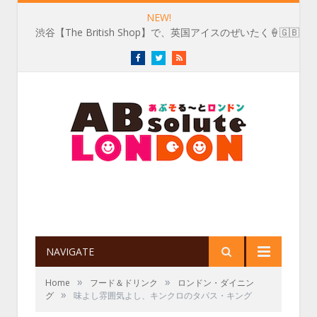
NEW!
渋谷【The British Shop】で、英国アイスのぜいたく🍦🇬🇧
Facebook
Twitter
RSS
NAVIGATE
»
»
Home
フード＆ドリンク
ロンドン・ダイニン
»
グ
味よし雰囲気よし、キンクロのタパス・キング