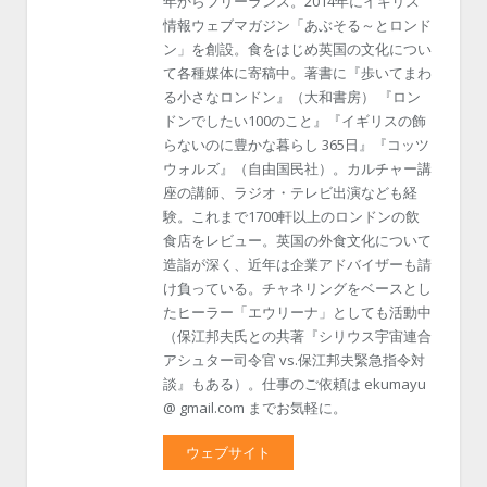
年からフリーランス。2014年にイギリス
情報ウェブマガジン「あぶそる～とロンド
ン」を創設。食をはじめ英国の文化につい
て各種媒体に寄稿中。著書に『歩いてまわ
る小さなロンドン』（大和書房） 『ロン
ドンでしたい100のこと』『イギリスの飾
らないのに豊かな暮らし 365日』『コッツ
ウォルズ』（自由国民社）。カルチャー講
座の講師、ラジオ・テレビ出演なども経
験。これまで1700軒以上のロンドンの飲
食店をレビュー。英国の外食文化について
造詣が深く、近年は企業アドバイザーも請
け負っている。チャネリングをベースとし
たヒーラー「エウリーナ」としても活動中
（保江邦夫氏との共著『シリウス宇宙連合
アシュター司令官 vs.保江邦夫緊急指令対
談』もある）。仕事のご依頼は ekumayu
@ gmail.com までお気軽に。
ウェブサイト