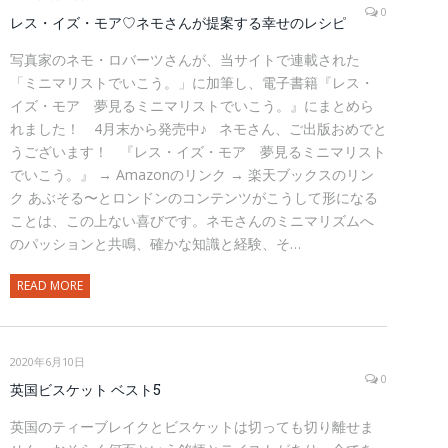
0
レス・イズ・モア♡ネモさんが提案する幸せのレシピ
写真家のネモ・ロバーツさんが、当サイトで連載された
「ミニマリストでいこう。」に加筆し、電子書籍『レス・
イズ・モア 夢見るミニマリストでいこう。』にまとめら
れました！ 4月末から発売中♪ ネモさん、ご出版おめでと
うございます！ 『レス・イズ・モア 夢見るミニマリスト
でいこう。』 → Amazonのリンク → 楽天ブックスのリン
ク あぶそる〜とロンドンのコンテンツがこうして形になる
ことは、この上ない喜びです。ネモさんのミニマリズムへ
のパッションと共鳴、確かな知識と経験、そ…
READ MORE
2020年6月10日
0
英国ビスケット ベスト5
英国のティーブレイクとビスケットは切っても切り離せま