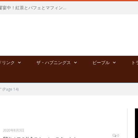
新宿高島屋にて、夢のポップアップ饗宴中！紅茶とパフェとマフィンと⭐︎～8/4
ドリンク
ザ・ハプニングス
ピープル
ト
"
(Page 14)
2020年8月3日
0