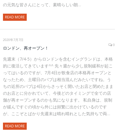
の元気な皆さんにとって、素晴らしい朗…
READ MORE
2020年7月7日
0
ロンドン、再オープン！
先週末（7/4-5）からロンドンを含むイングランドは、本格
的に復活してきています^^ 先々週から少し規制緩和が起こ
ってはいるのですが、7月4日が飲食店の本格再オープンと
なったため、土曜日のパブは相当混んだみたいですね。う
ちの近所のパブは4日からさっそく開いたお店と閉めたまま
のお店とに分かれていて、今後どのタイミングで全ての店
舗が再オープンするのかも気になります。 私自身は、規制
が緩んですぐの頃から外には頻繁に出かけているのです
が、ここぞとばかり先週末は晴れ晴れとした気持ちで両…
READ MORE