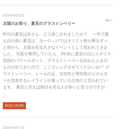
2020年6月22日
0
太陽のお祭り、夏至のグラストンベリー
昨日の夏至は皆さん、どう過ごされましたか？ 一年で最
も日の長い夏至は、ヨーロッパではキリスト教が興るずっ
と前から、太陽を祀る大きなイベントとして祝われてきま
した。 写真を整理していたら、3年前に夏至の日にイギリス
屈指のパワースポット、グラストンベリーを訪れたときの
ものが出てきたので、ここでシェアさせてくださいね^^ グ
ラストンベリー、トールの丘。女性性と男性性のエネルギ
ーが交差するレイラインが通っている土地だと言われてい
ます。 夏至と言えば朝日を見る人が多いと思うのですが、
…
READ MORE
2020年6月11日