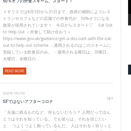
50％オフの外食スキーム、スタート！
イギリスでは8月3日から31日まで、政府の補助によりレス
トランやカフェなどの店舗での外食代が、50%オフになる
政策が採用されています！ 今日からスタート♡ Eat Out
to Help Out ＜外食して助け合おう＞
https://www.gov.uk/guidance/get-a-discount-with-the-eat-
out-to-help-out-scheme ・適用されるのはこのスキームに
登録している飲食店のみ。 ・適用される曜日は、月曜日、
火曜日、水曜日の…
READ MORE
2020年7月27日
0
SFではないアフターコロナ
「永遠に残るものなど、何もないだろう？ 人間だってほん
とうはそれを知っている。 でも彼らは、それを信じたい
と、 つよくつよく願っているんだ。 人はそれを＜祈り＞と