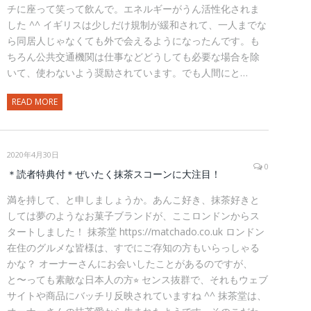
チに座って笑って飲んで。エネルギーがうん活性化されま
した ^^ イギリスは少しだけ規制が緩和されて、一人までな
ら同居人じゃなくても外で会えるようになったんです。も
ちろん公共交通機関は仕事などどうしても必要な場合を除
いて、使わないよう奨励されています。でも人間にと…
READ MORE
2020年4月30日
0
＊読者特典付＊ぜいたく抹茶スコーンに大注目！
満を持して、と申しましょうか。あんこ好き、抹茶好きと
しては夢のようなお菓子ブランドが、ここロンドンからス
タートしました！ 抹茶堂 https://matchado.co.uk ロンドン
在住のグルメな皆様は、すでにご存知の方もいらっしゃる
かな？ オーナーさんにお会いしたことがあるのですが、
と〜っても素敵な日本人の方⭐︎ センス抜群で、それもウェブ
サイトや商品にバッチリ反映されていますね ^^ 抹茶堂は、