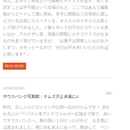
せん。おそらく何百という銘柄とテイストがあり、全てを
試すことは不可能という立場のもと、ここではあえて編集
長がリピートして買い求め、甘辛に関係なく日常的に楽し
んでいるお気に入りベストを、オススメのイギリス土産と
して挙げてみました。１箱１ポンド以下のビスケットも多
いなか、アルチザン系、高級の部類にカテゴライズされる
ものを多く挙げていますが、「お菓子は美味しいものを少
しずつ」がモットーなので、ぜひお付き合いいただければ
と思います^…
READ MORE
2020年5月24日
0
サウスバンク写真館：テムズ川よ永遠に♪
昨日、久しぶりにロンドン中心部へ出かけたんです！ 約2
か月ぶり ^^ バス１本でトラファルガー広場まで来て、歩い
てサウスバンクへ。風の強い１日だったけれど、お天気に
は恵まれました。南に住む友人に会って、散歩して、ベン