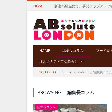
NEW!
HOME
編集長コラム
フード＆
オルタナティブな暮らし
»
YOU ARE AT:
Home
Category: "編集長コラム
BROWSING:
編集長コラム
編集長コラム