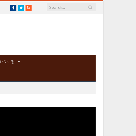
Facebook
Twitter
RSS
ラベ～る
動
画
プ
レ
ー