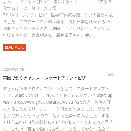
よぶ。」 画面いっぱいに、雪がふる・・・・・・ 世界を浄
化するように、降りしきる雪・・・・・・ ・・・・・・・
7月26日、フジテレビが「世界SF作家会議」という番組を放
送した。アフターコロナの世界を、現代日本を代表するSF
作家さんたちが語ると言う趣向。いとうせいこうさんが進
行役をつとめ、大森望さん、新井素子さん、冲…
READ MORE
2020年7月17日
0
英国で働くチャンス！ スタートアップ・ビザ
皆さんは英国滞在のオプションとして「スタートアップ・
ビザ / Start-up visa」があることをご存知ですか？ Start-up
visa https://www.gov.uk/start-up-visa 私は最近、何度か耳
にすることがあり「おお！」と何かが閃きました。ただほ
とんど知らなかったので、ちょっと調べてみました。する
と昨年2019年4月に発動したビザであることがわかると同時
に、これは「英国で働いてみたい」と思っておられる全て