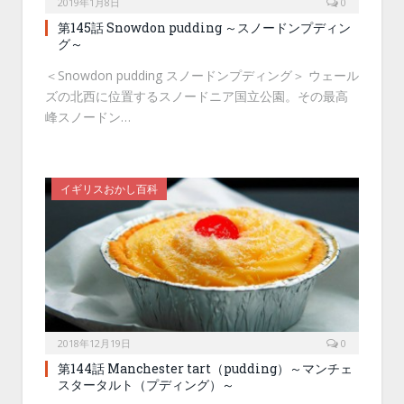
2019年1月8日
0
第145話 Snowdon pudding ～スノードンプディン
グ～
＜Snowdon pudding スノードンプディング＞ ウェール
ズの北西に位置するスノードニア国立公園。その最高
峰スノードン…
イギリスおかし百科
2018年12月19日
0
第144話 Manchester tart（pudding）～マンチェ
スタータルト（プディング）～