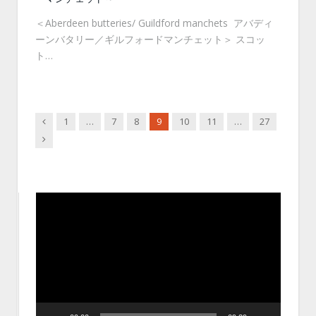
＜Aberdeen butteries/ Guildford manchets アバディ
ーンバタリー／ギルフォードマンチェット＞ スコッ
ト…
Previous
1
…
7
8
9
10
11
…
27
Next
動
画
プ
レ
ー
ヤ
ー