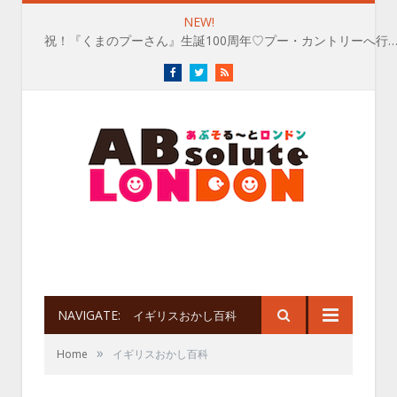
NEW!
祝！『くまのプーさん』生誕100周年♡プー・カントリーへ行
Facebook
Twitter
RSS
NAVIGATE:
イギリスおかし百科
»
Home
イギリスおかし百科