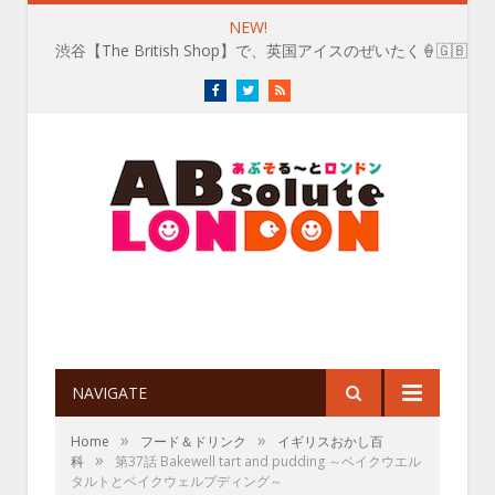
NEW!
渋谷【The British Shop】で、英国アイスのぜいたく🍦🇬🇧
Facebook
Twitter
RSS
NAVIGATE
»
»
Home
フード＆ドリンク
イギリスおかし百
»
科
第37話 Bakewell tart and pudding ～ベイクウエル
タルトとベイクウェルプディング～