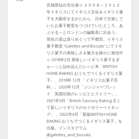
宮城県仙台市出身☆ ２００８～２０１２
年イギリスにてイギリス文化＆イギリス菓
子を大吸収するかたわら、日本で主催して
いたお菓子教室をつづけていたところ、あ
ぶそる～とロンドンの編集長に出会う。
現在の居は巡りめぐって宇都宮。イギリス
菓子教室 'Galettes and Biscuits' にてイギ
リス菓子の美味しさ＆魅力を静かに発信中
☆ 2018年2月 美味しいイギリス菓子をぎ
ゅ～っと詰め込んだレシピ本「BRITISH
HOME BAKING おうちでつくるイギリス菓
子」、2018年 12月 「イギリスお菓子百
科」。2020年12月「ジンジャーブレッ
ド 英国伝統のレシピとヒストリー」、
2021年9月「British Savoury Baking 古く
て新しいイギリスのセイボリーベイキン
グ」 、2022年6月「新版BRITISH HOME
BAKING おうちでつくるイギリス菓子」を
出版。インスタグラム
@galettes_and_biscuits