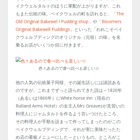
イクウェルタルトのほうに軍配が上がりますが、これ
もまた伝統の味。ベイクウェルの町を訪れると、「
The
Old Original Bakewel l Pudding shop
」や「
Bloomers
Original Bakewell Puddings
」といった「われこそベイ
クウェルプディングのオリジナル（元祖）の味」を名
乗るお店がいくつか目に付きます。
色々あるので食べ比べも楽しい☆
他の人気の伝統菓子同様、その誕生話しには諸説ある
のですが、これまでずっと語られてきた説は～1820年
（あるいは1860年）にWhite horse Inn（現在の
Rutland Arms Hotel）の女主人Mrs Greavesが見習いの
料理人にジャムタルトを作るよう言いつけたところ、
その料理人が手順を誤まって作ってしまったのがこの
ベイクウェルプディングで、それが実に美味だったた
め店の看板メニューにした～というもの。ところがこ