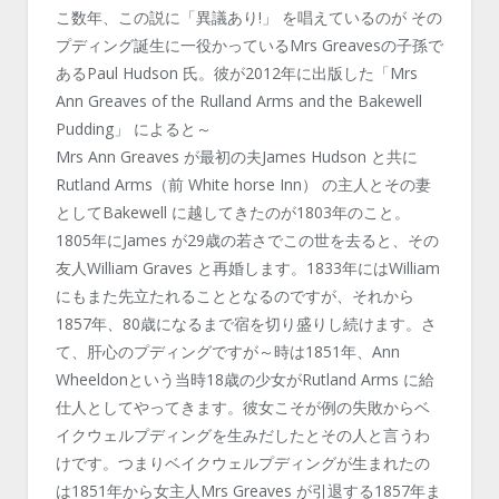
こ数年、この説に「異議あり!」 を唱えているのが その
プディング誕生に一役かっているMrs Greavesの子孫で
あるPaul Hudson 氏。彼が2012年に出版した「Mrs
Ann Greaves of the Rulland Arms and the Bakewell
Pudding」 によると～
Mrs Ann Greaves が最初の夫James Hudson と共に
Rutland Arms（前 White horse Inn） の主人とその妻
としてBakewell に越してきたのが1803年のこと。
1805年にJames が29歳の若さでこの世を去ると、その
友人William Graves と再婚します。1833年にはWilliam
にもまた先立たれることとなるのですが、それから
1857年、80歳になるまで宿を切り盛りし続けます。さ
て、肝心のプディングですが～時は1851年、Ann
Wheeldonという当時18歳の少女がRutland Arms に給
仕人としてやってきます。彼女こそが例の失敗からベ
イクウェルプディングを生みだしたとその人と言うわ
けです。つまりベイクウェルプディングが生まれたの
は1851年から女主人Mrs Greaves が引退する1857年ま