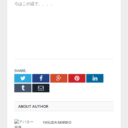
ろはこの辺で、、、、
SHARE.
Twitter
Facebook
Google+
Pinterest
LinkedIn
Tumblr
Email
ABOUT AUTHOR
YASUDA MARIKO