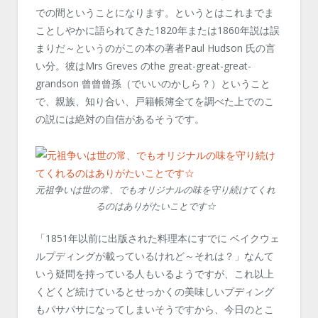
での間ということになります。というとはこれまでま
ことしやかに語られてきた1820年または1860年説は誤
まりだ～というのがこの本の著者Paul Hudson 氏の言
い分。彼はMrs Greves のthe great-great-great-
grandson 曾曾曾孫（でいいのかしら？）ということ
で、親族、知り合い、戸籍帳簿全てを調べた上でのこ
の説には絶対の自信があるそうです。
元祖争いは世の常、でもオリジナルの味を守り続けてくれ
るのはありがたいことです☆
「1851年以前に出版された料理本にすでに ベイクウェ
ルプディングが載っているけれど～それは？」なんて
いう疑問を持っている人もいるようですが、これ以上
くどくど続けているとせっかくの美味しいプディング
もパサパサになってしまいそうですから、今日のとこ