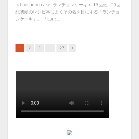
＜Luncheon cake ランチョンケーキ＞ 19世紀、20世
紀初頭のレシピ本によくその名を目にする「ランチョ
ンケーキ」。 「Lunc…
Next
1
2
3
…
27