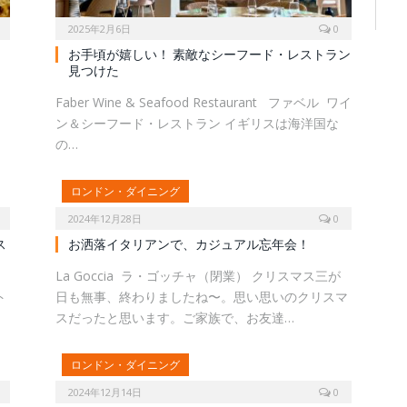
2025年2月6日
0
お手頃が嬉しい！ 素敵なシーフード・レストラン
見つけた
Faber Wine & Seafood Restaurant ファベル ワイ
っ
ン＆シーフード・レストラン イギリスは海洋国な
の…
ロンドン・ダイニング
2024年12月28日
0
ス
お洒落イタリアンで、カジュアル忘年会！
、
La Goccia ラ・ゴッチャ（閉業） クリスマス三が
ト
日も無事、終わりましたね〜。思い思いのクリスマ
スだったと思います。ご家族で、お友達…
ロンドン・ダイニング
2024年12月14日
0