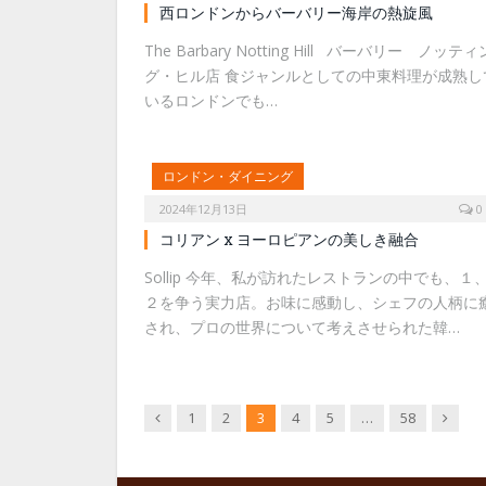
西ロンドンからバーバリー海岸の熱旋風
The Barbary Notting Hill バーバリー ノッティ
グ・ヒル店 食ジャンルとしての中東料理が成熟し
いるロンドンでも…
ロンドン・ダイニング
2024年12月13日
0
コリアン x ヨーロピアンの美しき融合
Sollip 今年、私が訪れたレストランの中でも、１
２を争う実力店。お味に感動し、シェフの人柄に
され、プロの世界について考えさせられた韓…
Previous
Next
1
2
3
4
5
…
58