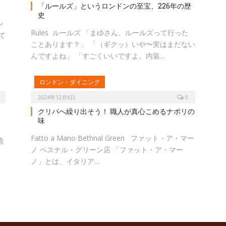
「ルールズ」というロンドンの至宝、226年の歴
史
ン
Rules ルールズ 「まゆさん、ルールズって行った
て
ことあります？」 「（ギクッ）いや〜実はまだない
んですよね」 「すごくいいですよ。内装…
ロンドン・ダイニング
2024年12月6日
0
クリパへ繰り出そう！ 職人が真心こめるナポリの
味
、
Fatto a Mano Bethnal Green ファット・ア・マー
癒
ノ ベスナル・グリーン店 「ファット・ア・マー
ノ」とは、イタリア…