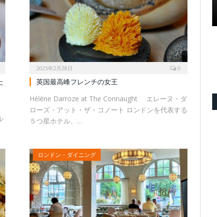
2025年2月28日
0
た
英国最高峰フレンチの女王
Hélène Darroze at The Connaught エレーヌ・ダ
ロ
ローズ・アット・ザ・コノート ロンドンを代表する
ル
５つ星ホテル、…
ロンドン・ダイニング