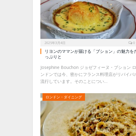
2025年3月4日
0
リヨンのママンが届ける「ブション」の魅力を
っぷりと
Josephine Bouchon ジョゼフィーヌ・ブション 
ンドンでは今、密かにフランス料理店がリバイバ
流行しています。そのことについ…
ロンドン・ダイニング