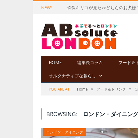
NEW!
玖保キリコが見た👀どちらのお犬様
HOME
編集長コラム
フード＆
オルタナティブな暮らし
»
»
YOU ARE AT:
Home
フード＆ドリンク
C
BROWSING:
ロンドン・ダイニン
ロンドン・ダイニング