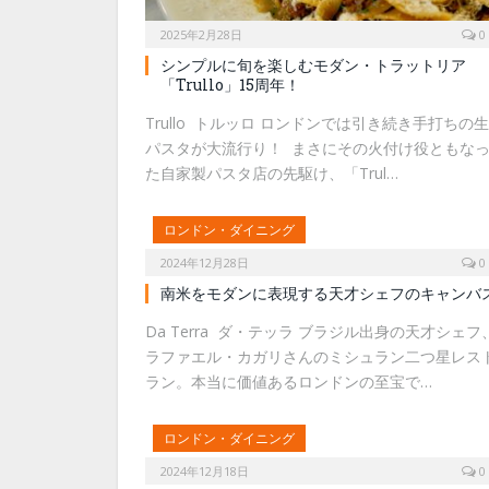
2025年2月28日
0
シンプルに旬を楽しむモダン・トラットリア
「Trullo」15周年！
Trullo トルッロ ロンドンでは引き続き手打ちの生
パスタが大流行り！ まさにその火付け役ともな
た自家製パスタ店の先駆け、「Trul…
ロンドン・ダイニング
2024年12月28日
0
南米をモダンに表現する天才シェフのキャンバ
Da Terra ダ・テッラ ブラジル出身の天才シェフ
ラファエル・カガリさんのミシュラン二つ星レス
ラン。本当に価値あるロンドンの至宝で…
ロンドン・ダイニング
2024年12月18日
0